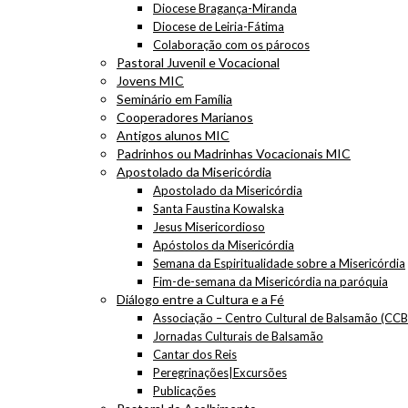
Diocese Bragança-Miranda
Diocese de Leiria-Fátima
Colaboração com os párocos
Pastoral Juvenil e Vocacional
Jovens MIC
Seminário em Família
Cooperadores Marianos
Antigos alunos MIC
Padrinhos ou Madrinhas Vocacionais MIC
Apostolado da Misericórdia
Apostolado da Misericórdia
Santa Faustina Kowalska
Jesus Misericordioso
Apóstolos da Misericórdia
Semana da Espiritualidade sobre a Misericórdia
Fim-de-semana da Misericórdia na paróquia
Diálogo entre a Cultura e a Fé
Associação – Centro Cultural de Balsamão (CCB
Jornadas Culturais de Balsamão
Cantar dos Reis
Peregrinações|Excursões
Publicações