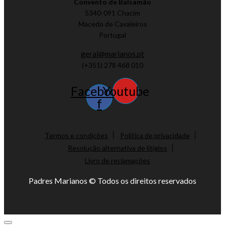
Convento de Balsamão
5340-091 Chacim
Macedo de Cavaleiros
Portugal
geral@marianos.pt
(+351) 278 468 010
Facebook-
Youtube
f
Termos e condições
Política de privacidade
Resolução alternativa de litígios
Livro de reclamações
Padres Marianos © Todos os direitos reservados