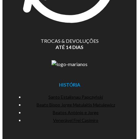
TROCAS & DEVOLUÇÕES
ATÉ 14 DIAS
HISTÓRIA
Santo Estalisnau Papczyński
Beato Bispo Jorge Matulaitis Matulewicz
Beatos António e Jorge
Venerável Frei Casimiro