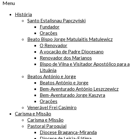
Menu
História
Santo Estalisnau Papczyński
Fundador
Orações
Beato Bispo Jorge Matulaitis Matulewicz
O Renovador
A vocação de Padre Diocesano
Renovador dos Marianos
Bispo de Vilna e Visitador Apostólico para a
Lituânia
Beatos António e Jorge
Beatos António e Jorge
Bem-Aventurado António Leszczewicz
Bem-Aventurado Jorge Kaszyra
Orações
Venerável Frei Casimiro
Carisma e Missão
Carisma e Missão
Pastoral Paroquial
Diocese Bragança-Miranda
Diocese de Leiria-Fátima