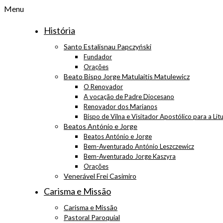
Menu
História
Santo Estalisnau Papczyński
Fundador
Orações
Beato Bispo Jorge Matulaitis Matulewicz
O Renovador
A vocação de Padre Diocesano
Renovador dos Marianos
Bispo de Vilna e Visitador Apostólico para a Lit
Beatos António e Jorge
Beatos António e Jorge
Bem-Aventurado António Leszczewicz
Bem-Aventurado Jorge Kaszyra
Orações
Venerável Frei Casimiro
Carisma e Missão
Carisma e Missão
Pastoral Paroquial