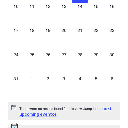
0
0
0
0
0
0
0
10
11
12
13
14
15
16
eventos,
eventos,
eventos,
eventos,
eventos,
eventos,
eventos,
0
0
0
0
0
0
0
17
18
19
20
21
22
23
eventos,
eventos,
eventos,
eventos,
eventos,
eventos,
eventos,
0
0
0
0
0
0
0
24
25
26
27
28
29
30
eventos,
eventos,
eventos,
eventos,
eventos,
eventos,
eventos,
0
0
0
0
0
0
0
31
1
2
3
4
5
6
eventos,
eventos,
eventos,
eventos,
eventos,
eventos,
eventos,
next
There were no results found for this view. Jump to the
upcoming eventos
.