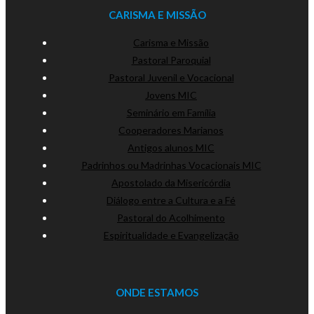
CARISMA E MISSÃO
Carisma e Missão
Pastoral Paroquial
Pastoral Juvenil e Vocacional
Jovens MIC
Seminário em Família
Cooperadores Marianos
Antigos alunos MIC
Padrinhos ou Madrinhas Vocacionais MIC
Apostolado da Misericórdia
Diálogo entre a Cultura e a Fé
Pastoral do Acolhimento
Espiritualidade e Evangelização
ONDE ESTAMOS