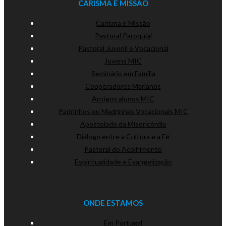
CARISMA E MISSÃO
Carisma e Missão
Pastoral Paroquial
Pastoral Juvenil e Vocacional
Jovens MIC
Seminário em Família
Cooperadores Marianos
Antigos alunos MIC
Padrinhos ou Madrinhas Vocacionais MIC
Apostolado da Misericórdia
Diálogo entre a Cultura e a Fé
Pastoral do Acolhimento
Espiritualidade e Evangelização
ONDE ESTAMOS
Em Portugal