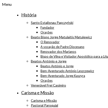
Menu
História
Santo Estalisnau Papczyński
Fundador
Orações
Beato Bispo Jorge Matulaitis Matulewicz
O Renovador
A vocação de Padre Diocesano
Renovador dos Marianos
Bispo de Vilna e Visitador Apostólico para a Lit
Beatos António e Jorge
Beatos António e Jorge
Bem-Aventurado António Leszczewicz
Bem-Aventurado Jorge Kaszyra
Orações
Venerável Frei Casimiro
Carisma e Missão
Carisma e Missão
Pastoral Paroquial