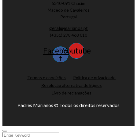
5340-091 Chacim
Macedo de Cavaleiros
Portugal
geral@marianos.pt
(+351) 278 468 010
Facebook-
Youtube
f
Termos e condições
Política de privacidade
Resolução alternativa de litígios
Livro de reclamações
Padres Marianos © Todos os direitos reservados