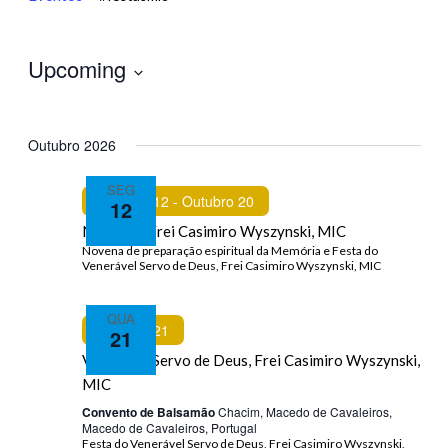
Upcoming
Selecione
Outubro 2026
data
SEG
Featured
Outubro 12
-
Outubro 20
12
Novena a Frei Casimiro Wyszynski, MIC
QUA
Featured
Outubro 21
21
Venerável Servo de Deus, Frei Casimiro Wyszynski,
MIC
Convento de Balsamão
Chacim, Macedo de Cavaleiros,
Macedo de Cavaleiros, Portugal