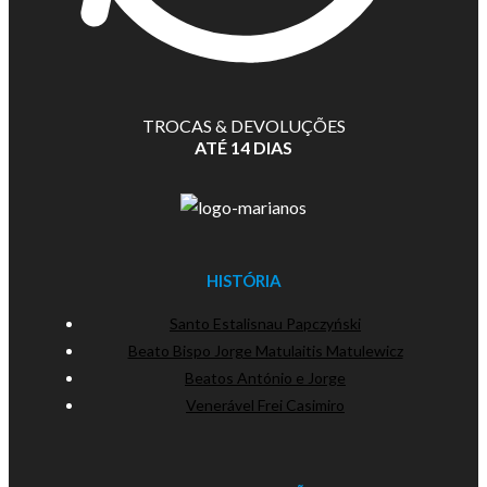
TROCAS & DEVOLUÇÕES
ATÉ 14 DIAS
HISTÓRIA
Santo Estalisnau Papczyński
Beato Bispo Jorge Matulaitis Matulewicz
Beatos António e Jorge
Venerável Frei Casimiro