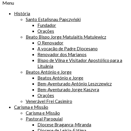
Menu
História
Santo Estalisnau Papczyński
Fundador
Orações
Beato Bispo Jorge Matulaitis Matulewicz
O Renovador
A vocação de Padre Diocesano
Renovador dos Marianos
Bispo de Vilna e Visitador Apostólico para a
Lituânia
Beatos António e Jorge
Beatos António e Jorge
Bem-Aventurado António Leszczewicz
Bem-Aventurado Jorge Kaszyra
Orações
Venerável Frei Casimiro
Carisma e Missão
Carisma e Missão
Pastoral Paroquial
Diocese Bragança-Miranda
Diocese de Leiria-Fátima