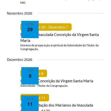
Novembro 2026
DOM
Featured
Novembro 29
-
Dezembro 7
29
Novena – Imaculada Conceição da Virgem Santa
Maria
Dezembro 2026
TER
Featured
Dezembro 8
8
Imaculada Conceição da Virgem Santa Maria
Dezembro 11
SEX
11
Dia da Fundação dos Marianos da Imaculada