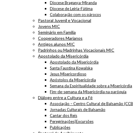
Diocese Bragança-Miranda
Diocese de Leiria-Fátima
Colaboração com os párocos
Pastoral Juvenil e Vocacional
Jovens MIC
Seminário em Família
Cooperadores Marianos
Antigos alunos MIC
Padrinhos ou Madrinhas Vocacionais MIC
Apostolado da Misericórdia
Apostolado da Misericórdia
Santa Faustina Kowalska
Jesus Misericordioso
Apóstolos da Misericórdia
Semana da Espiritualidade sobre a Misericórdia
Fim-de-semana da Misericórdia na paróquia
Diálogo entre a Cultura e a Fé
Associação – Centro Cultural de Balsamão (CCB
Jornadas Culturais de Balsamão
Cantar dos Reis
Peregrinações|Excursões
Publicações