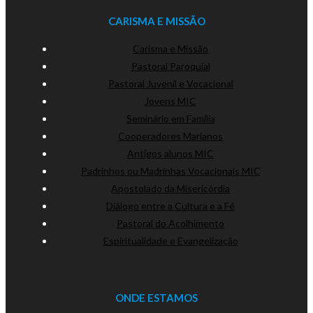
CARISMA E MISSÃO
Carisma e Missão
Pastoral Paroquial
Pastoral Juvenil e Vocacional
Jovens MIC
Seminário em Família
Cooperadores Marianos
Antigos alunos MIC
Padrinhos ou Madrinhas Vocacionais MIC
Apostolado da Misericórdia
Diálogo entre a Cultura e a Fé
Pastoral do Acolhimento
Espiritualidade e Evangelização
ONDE ESTAMOS