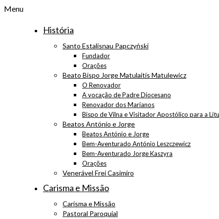
Menu
História
Santo Estalisnau Papczyński
Fundador
Orações
Beato Bispo Jorge Matulaitis Matulewicz
O Renovador
A vocação de Padre Diocesano
Renovador dos Marianos
Bispo de Vilna e Visitador Apostólico para a Lit
Beatos António e Jorge
Beatos António e Jorge
Bem-Aventurado António Leszczewicz
Bem-Aventurado Jorge Kaszyra
Orações
Venerável Frei Casimiro
Carisma e Missão
Carisma e Missão
Pastoral Paroquial