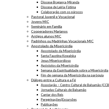
Diocese Bragança-Miranda
Diocese de Leiria-Fátima
Colaboração com os párocos
Pastoral Juvenil e Vocacional
Jovens MIC
Seminário em Família
Cooperadores Marianos
Antigos alunos MIC
Padrinhos ou Madrinhas Vocacionais MIC
Apostolado da Misericórdia
Apostolado da Misericórdia
Santa Faustina Kowalska
Jesus Misericordioso
Apóstolos da Misericórdia
Semana da Espiritualidade sobre a Misericórdia
Fim-de-semana da Misericórdia na paróquia
Diálogo entre a Cultura e a Fé
Associação – Centro Cultural de Balsamão (CCB
Jornadas Culturais de Balsamão
Cantar dos Reis
Peregrinações|Excursões
Publicações