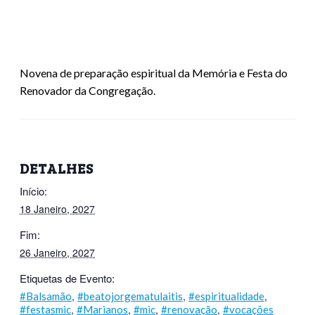
Novena de preparação espiritual da Memória e Festa do
Renovador da Congregação.
DETALHES
Início:
18 Janeiro, 2027
Fim:
26 Janeiro, 2027
Etiquetas de Evento:
,
,
,
#Balsamão
#beatojorgematulaitis
#espiritualidade
,
,
,
,
#festasmic
#Marianos
#mic
#renovação
#vocações