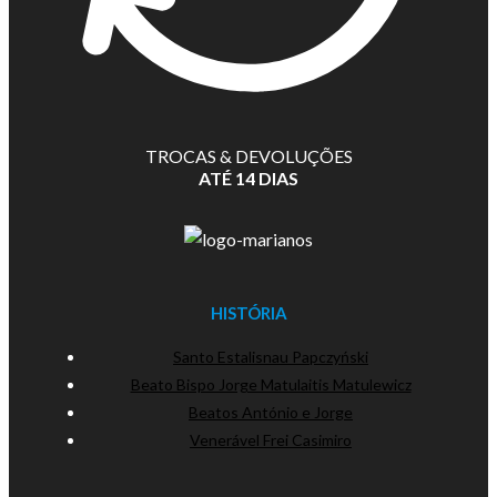
TROCAS & DEVOLUÇÕES
ATÉ 14 DIAS
HISTÓRIA
Santo Estalisnau Papczyński
Beato Bispo Jorge Matulaitis Matulewicz
Beatos António e Jorge
Venerável Frei Casimiro