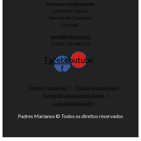
Convento de Balsamão
5340-091 Chacim
Macedo de Cavaleiros
Portugal
geral@marianos.pt
(+351) 278 468 010
Facebook-
Youtube
f
Termos e condições
Política de privacidade
Resolução alternativa de litígios
Livro de reclamações
Padres Marianos © Todos os direitos reservados