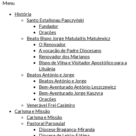
Menu
História
Santo Estalisnau Papczyński
Fundador
Orações
Beato Bispo Jorge Matulaitis Matulewicz
O Renovador
A vocação de Padre Diocesano
Renovador dos Marianos
Bispo de Vilna e Visitador Apostólico para a
Lituânia
Beatos António e Jorge
Beatos António e Jorge
Bem-Aventurado António Leszczewicz
Bem-Aventurado Jorge Kaszyra
Orações
Venerável Frei Casimiro
Carisma e Missão
Carisma e Missão
Pastoral Paroquial
Diocese Bragança-Miranda
Diocese de Leiria-Fátima