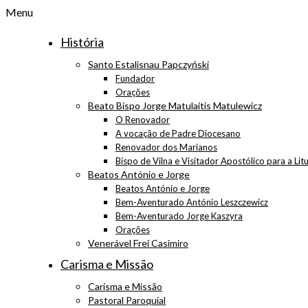
Menu
História
Santo Estalisnau Papczyński
Fundador
Orações
Beato Bispo Jorge Matulaitis Matulewicz
O Renovador
A vocação de Padre Diocesano
Renovador dos Marianos
Bispo de Vilna e Visitador Apostólico para a Lit
Beatos António e Jorge
Beatos António e Jorge
Bem-Aventurado António Leszczewicz
Bem-Aventurado Jorge Kaszyra
Orações
Venerável Frei Casimiro
Carisma e Missão
Carisma e Missão
Pastoral Paroquial