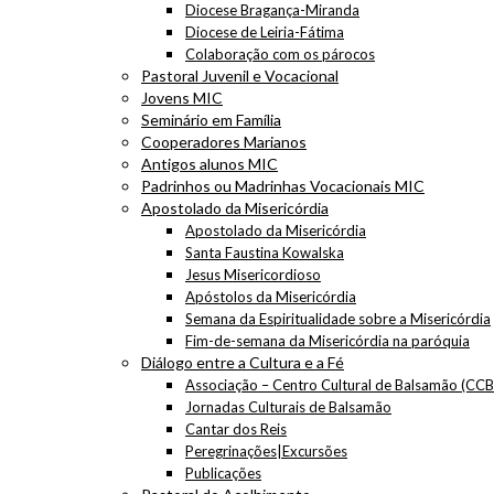
Diocese Bragança-Miranda
Diocese de Leiria-Fátima
Colaboração com os párocos
Pastoral Juvenil e Vocacional
Jovens MIC
Seminário em Família
Cooperadores Marianos
Antigos alunos MIC
Padrinhos ou Madrinhas Vocacionais MIC
Apostolado da Misericórdia
Apostolado da Misericórdia
Santa Faustina Kowalska
Jesus Misericordioso
Apóstolos da Misericórdia
Semana da Espiritualidade sobre a Misericórdia
Fim-de-semana da Misericórdia na paróquia
Diálogo entre a Cultura e a Fé
Associação – Centro Cultural de Balsamão (CCB
Jornadas Culturais de Balsamão
Cantar dos Reis
Peregrinações|Excursões
Publicações