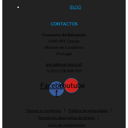
BLOG
CONTACTOS
Convento de Balsamão
5340-091 Chacim
Macedo de Cavaleiros
Portugal
geral@marianos.pt
(+351) 278 468 010
Facebook-
Youtube
f
Termos e condições
Política de privacidade
Resolução alternativa de litígios
Livro de reclamações