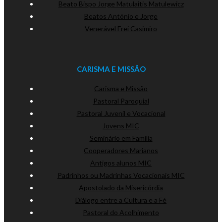
Beato Bispo Jorge Matulaitis Matulewicz
Beatos António e Jorge
Venerável Frei Casimiro
CARISMA E MISSÃO
Carisma e Missão
Pastoral Paroquial
Pastoral Juvenil e Vocacional
Jovens MIC
Seminário em Família
Cooperadores Marianos
Antigos alunos MIC
Padrinhos ou Madrinhas Vocacionais MIC
Apostolado da Misericórdia
Diálogo entre a Cultura e a Fé
Pastoral do Acolhimento