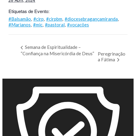
28 Abril, 2024
Etiquetas de Evento:
,
,
,
,
#Balsamão
#cirp
#cirpbm
#diocesebragançamiranda
,
,
,
#Marianos
#mic
#pastoral
#vocações
Semana de Espiritualidade –
“Confiança na Misericórdia de Deus”
Peregrinação
a Fátima