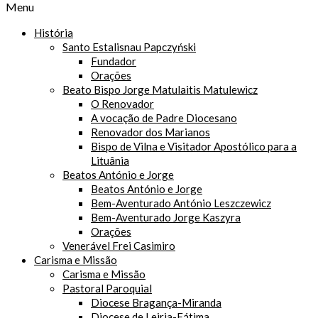
Menu
História
Santo Estalisnau Papczyński
Fundador
Orações
Beato Bispo Jorge Matulaitis Matulewicz
O Renovador
A vocação de Padre Diocesano
Renovador dos Marianos
Bispo de Vilna e Visitador Apostólico para a
Lituânia
Beatos António e Jorge
Beatos António e Jorge
Bem-Aventurado António Leszczewicz
Bem-Aventurado Jorge Kaszyra
Orações
Venerável Frei Casimiro
Carisma e Missão
Carisma e Missão
Pastoral Paroquial
Diocese Bragança-Miranda
Diocese de Leiria-Fátima