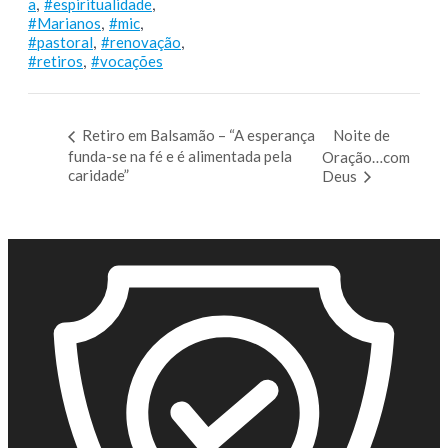
,
,
a
#espiritualidade
,
,
#Marianos
#mic
,
,
#pastoral
#renovação
,
#retiros
#vocações
Retiro em Balsamão – “A esperança
Noite de
funda-se na fé e é alimentada pela
Oração…com
caridade”
Deus