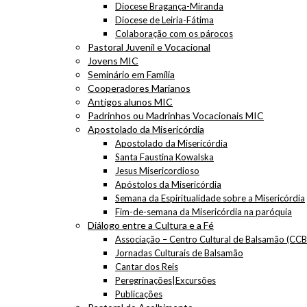
Diocese Bragança-Miranda
Diocese de Leiria-Fátima
Colaboração com os párocos
Pastoral Juvenil e Vocacional
Jovens MIC
Seminário em Família
Cooperadores Marianos
Antigos alunos MIC
Padrinhos ou Madrinhas Vocacionais MIC
Apostolado da Misericórdia
Apostolado da Misericórdia
Santa Faustina Kowalska
Jesus Misericordioso
Apóstolos da Misericórdia
Semana da Espiritualidade sobre a Misericórdia
Fim-de-semana da Misericórdia na paróquia
Diálogo entre a Cultura e a Fé
Associação – Centro Cultural de Balsamão (CCB
Jornadas Culturais de Balsamão
Cantar dos Reis
Peregrinações|Excursões
Publicações