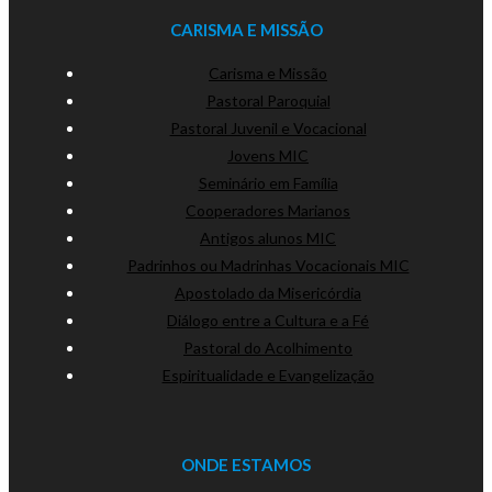
CARISMA E MISSÃO
Carisma e Missão
Pastoral Paroquial
Pastoral Juvenil e Vocacional
Jovens MIC
Seminário em Família
Cooperadores Marianos
Antigos alunos MIC
Padrinhos ou Madrinhas Vocacionais MIC
Apostolado da Misericórdia
Diálogo entre a Cultura e a Fé
Pastoral do Acolhimento
Espiritualidade e Evangelização
ONDE ESTAMOS