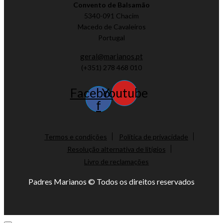
Convento de Balsamão
5340-091 Chacim
Macedo de Cavaleiros
Portugal
geral@marianos.pt
(+351) 278 468 010
Facebook-
Youtube
f
Termos e condições
Política de privacidade
Resolução alternativa de litígios
Livro de reclamações
Padres Marianos © Todos os direitos reservados