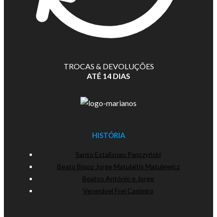
TROCAS & DEVOLUÇÕES
ATÉ 14 DIAS
HISTÓRIA
Santo Estalisnau Papczyński
Beato Bispo Jorge Matulaitis Matulewicz
Beatos António e Jorge
Venerável Frei Casimiro