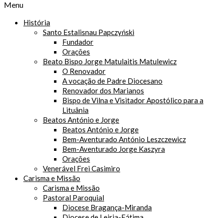
Menu
História
Santo Estalisnau Papczyński
Fundador
Orações
Beato Bispo Jorge Matulaitis Matulewicz
O Renovador
A vocação de Padre Diocesano
Renovador dos Marianos
Bispo de Vilna e Visitador Apostólico para a
Lituânia
Beatos António e Jorge
Beatos António e Jorge
Bem-Aventurado António Leszczewicz
Bem-Aventurado Jorge Kaszyra
Orações
Venerável Frei Casimiro
Carisma e Missão
Carisma e Missão
Pastoral Paroquial
Diocese Bragança-Miranda
Diocese de Leiria-Fátima