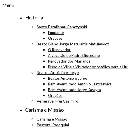
Menu
História
Santo Estalisnau Papczyński
Fundador
Orações
Beato Bispo Jorge Matulaitis Matulewicz
O Renovador
A vocação de Padre Diocesano
Renovador dos Marianos
Bispo de Vilna e Visitador Apostólico para a Lit
Beatos António e Jorge
Beatos António e Jorge
Bem-Aventurado António Leszczewicz
Bem-Aventurado Jorge Kaszyra
Orações
Venerável Frei Casimiro
Carisma e Missão
Carisma e Missão
Pastoral Paroquial